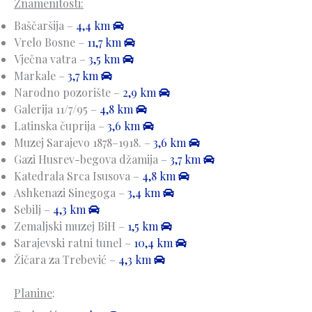
Znamenitosti:
Baščaršija –
4,4 km
Vrelo Bosne –
11,7 km
Vječna vatra –
3,5 km
Markale –
3,7 km
Narodno pozorište –
2,9 km
Galerija 11/7/95 –
4,8 km
Latinska čuprija –
3,6 km
Muzej Sarajevo 1878–1918. –
3,6 km
Gazi Husrev-begova džamija –
3,7 km
Katedrala Srca Isusova –
4,8 km
Ashkenazi Sinegoga –
3,4 km
Sebilj –
4,3 km
Zemaljski muzej BiH –
1,5 km
Sarajevski ratni tunel –
10,4 km
Žičara za Trebević –
4,3 km
Planine
: