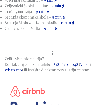
Veterinarski fakultet –
9 min
Željeznički školski centar –
2 min
Treća gimnazija –
9 min
Srednja ekonomska škola –
8 min
Srednja škola za dizajn i okoliš –
11 min
Osnovna škola Malta –
9 min
Želite više informacija?
Kontaktirajte nas na telefon
+387 62 215 248
(
Viber
i
Whatsapp
) ili izvršite direktnu rezervaciju putem: