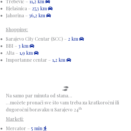
Trebević –
11,2 km
Bjelašnica –
27,3 km
Jahorina –
36,2 km
Shopping:
Sarajevo City Centar (SCC) –
2 km
BBI –
3 km
Alta –
1,9 km
Importanne centar –
1,2 km
Na samo par minuta od stana…
…možete pronaći sve što vam treba za kratkoročni ili
th
dugoročni boravaku u Sarajevo 24
Marketi:
Mercator –
5 min