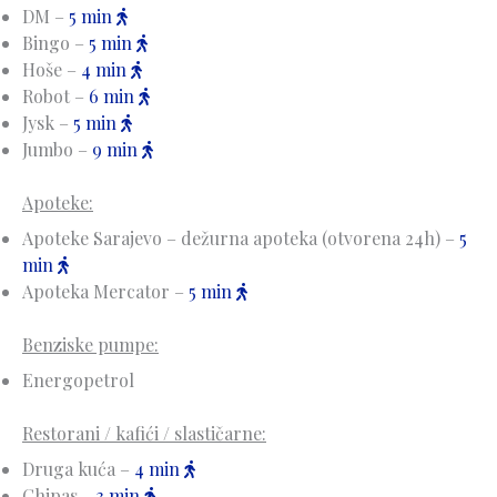
DM –
5 min
Bingo –
5 min
Hoše –
4 min
Robot –
6 min
Jysk –
5 min
Jumbo –
9 min
Apoteke:
Apoteke Sarajevo – dežurna apoteka (otvorena 24h) –
5
min
Apoteka Mercator –
5 min
Benziske pumpe:
Energopetrol
Restorani / kafići / slastičarne:
Druga kuća –
4 min
Chipas –
3 min