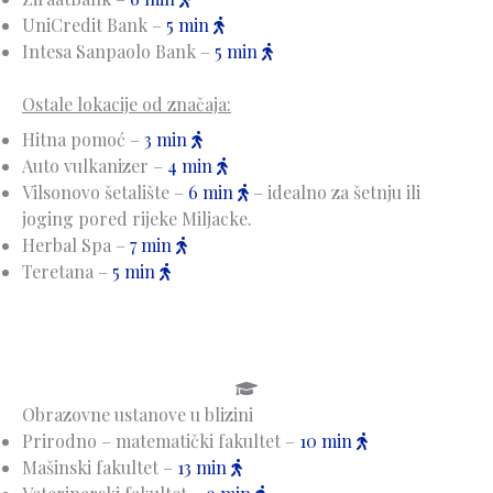
UniCredit Bank –
5 min
Intesa Sanpaolo Bank –
5 min
Ostale lokacije od značaja:
Hitna pomoć –
3 min
Auto vulkanizer –
4 min
Vilsonovo šetalište –
6 min
– idealno za šetnju ili
joging pored rijeke Miljacke.
Herbal Spa –
7 min
Teretana –
5 min
Obrazovne ustanove u blizini
Prirodno – matematički fakultet –
10 min
Mašinski fakultet –
13 min