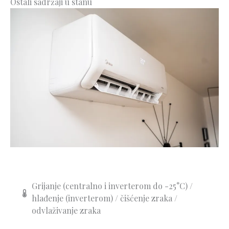
Ostali sadržaji u stanu
Grijanje (centralno i inverterom do -25°C) /
hlađenje (inverterom) / čišćenje zraka /
odvlaživanje zraka