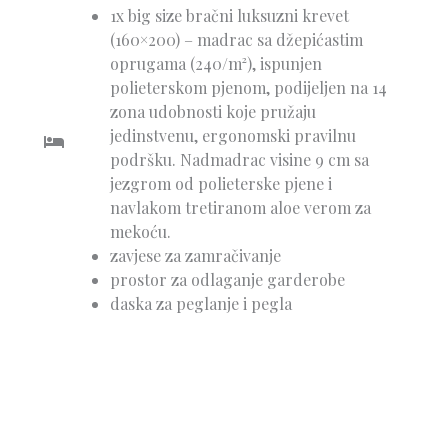
1x big size bračni luksuzni krevet
(160×200) – madrac sa džepićastim
oprugama (240/m²), ispunjen
polieterskom pjenom, podijeljen na 14
zona udobnosti koje pružaju
jedinstvenu, ergonomski pravilnu
podršku. Nadmadrac visine 9 cm sa
jezgrom od polieterske pjene i
navlakom tretiranom aloe verom za
mekoću.
zavjese za zamračivanje
prostor za odlaganje garderobe
daska za peglanje i pegla