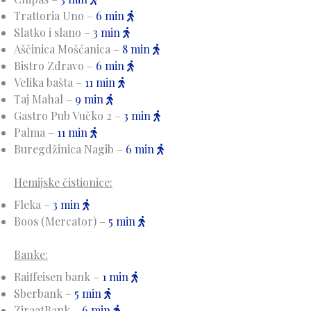
Trattoria Uno –
6 min
Slatko i slano –
3 min
Aščinica Mošćanica –
8 min
Bistro Zdravo –
6 min
Velika bašta –
11 min
Taj Mahal –
9 min
Gastro Pub Vučko 2 –
3 min
Palma –
11 min
Buregdžinica Nagib –
6 min
Hemijske čistionice:
Fleka –
3 min
Boos (Mercator) –
5 min
Banke:
Raiffeisen bank –
1 min
Sberbank –
5 min
ZiraatBank –
6 min