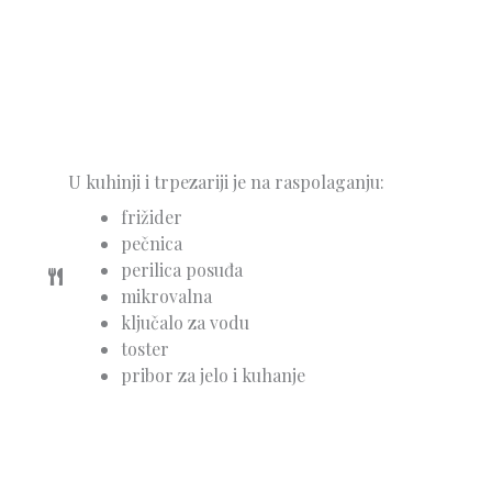
U kuhinji i trpezariji je na raspolaganju:
frižider
pečnica
perilica posuđa
mikrovalna
ključalo za vodu
toster
pribor za jelo i kuhanje