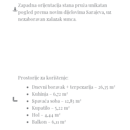
Zapadna orijentacija stana pruža unikatan
pogled prema novim dijelovima Sarajeva, uz
nezaboravan zalazak sunca.
Prostorije za korištenje:
2
Dnevni boravak + terpezarija – 26,35 m
2
Kuhinja – 6,72 m
2
Spavaća soba – 12,83 m
2
Kupatilo – 5,22 m
2
Hol – 4,44 m
2
Balkon – 6,11 m