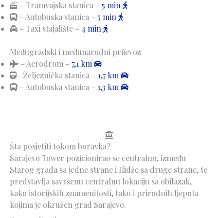
– Tramvajska stanica –
5 min
– Autobuska stanica –
5 min
– Taxi stajalište –
4 min
Međugradski i međunarodni prijevoz
– Aerodrom –
7,1 km
– Željeznička stanica –
1,7 km
– Autobuska stanica –
1,3 km
Šta posjetiti tokom boravka?
Sarajevo Tower pozicionirao se centralno, između
Starog grada sa jedne strane i Ilidže sa druge strane, te
predstavlja savršenu centralnu lokaciju sa obilazak,
kako istorijskih znamenitosti, tako i prirodnih ljepota
kojima je okružen grad Sarajevo.